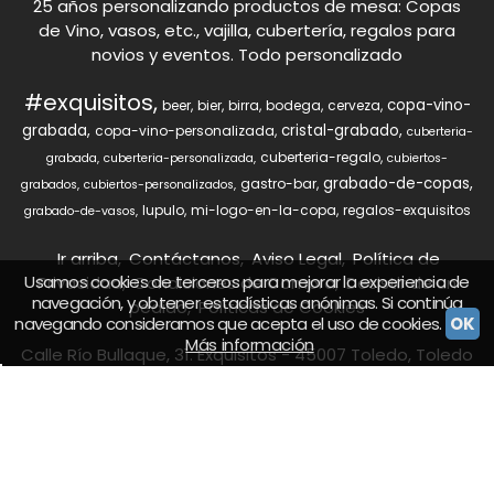
25 años personalizando productos de mesa: Copas
de Vino, vasos, etc., vajilla, cubertería, regalos para
novios y eventos. Todo personalizado
#exquisitos
copa-vino-
beer
bier
birra
bodega
cerveza
grabada
cristal-grabado
copa-vino-personalizada
cuberteria-
cuberteria-regalo
grabada
cuberteria-personalizada
cubiertos-
grabado-de-copas
gastro-bar
grabados
cubiertos-personalizados
lupulo
mi-logo-en-la-copa
regalos-exquisitos
grabado-de-vasos
Ir arriba
Contáctanos
Aviso Legal
Política de
Usamos cookies de terceros para mejorar la experiencia de
Privacidad
Condiciones de Compra
Desistir de un
navegación, y obtener estadísticas anónimas. Si continúa
pedido
Políticas de Cookies
navegando consideramos que acepta el uso de cookies.
OK
Más información
Calle Río Bullaque, 31. Exquisitos - 45007 Toledo, Toledo
- (España) | info@exquisitos.es |
693039422
Horario:
online 24 horas. Teléfono 10,00 a 18.00 |
Tiempo de Entrega:
Dependiendo de producto
(*) Precios con Impuestos incluidos