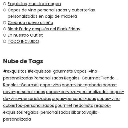
Exquisitos, nuestra imagen
Copas de vino personalizadas y cuberterías
personalizadas en caja de madera
Creando nuevo diseño
Black Friday después del Black Friday
En nuestro Outlet
TODO INCLUIDO
Nube de Tags
#exquisitos
#exquisitos-gourmets
Copas-vino-
personalizadas
Personalizados
Regalos-Gourmet
Tienda-
Regalos-Gourmet
copa-vino
copa-vino-grabada
copas-
cava-personalizadas
copas-cerveza-personalizadas
copas-
de-vino-personalizadas
copas-personalizadas
copas-vino
cubiertos-personalizados
gourmet
hedonista
regalos-
exquisitos
regalos-personalizados
sibarita
vajilla-
personalizada