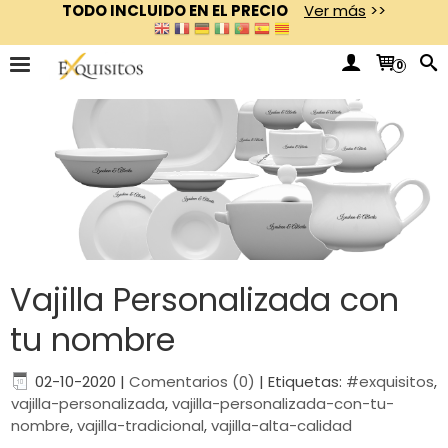
TODO INCLUIDO EN EL PRECIO
Ver más
>>
0
Vajilla Personalizada con
tu nombre
02-10-2020
|
Comentarios (0)
|
Etiquetas:
#exquisitos
,
vajilla-personalizada
,
vajilla-personalizada-con-tu-
nombre
,
vajilla-tradicional
,
vajilla-alta-calidad