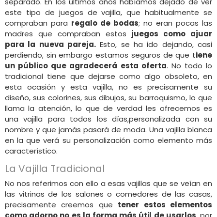
separado. En los últimos años habíamos dejado de ver
este tipo de juegos de vajilla, que habitualmente se
compraban para
regalo de bodas
; no eran pocas las
madres que compraban estos
juegos como ajuar
para la nueva pareja.
Esto, se ha ido dejando, casi
perdiendo, sin embargo estamos seguros de que t
iene
un público que agradecerá esta oferta
. No todo lo
tradicional tiene que dejarse como algo obsoleto, en
esta ocasión y esta vajilla, no es precisamente su
diseño, sus colorines, sus dibujos, su barroquismo, lo que
llama la atención, lo que de verdad les ofrecemos es
una vajilla para todos los días,personalizada con su
nombre y que jamás pasará de moda. Una vajilla blanca
en la que verá su personalización como elemento más
característico.
La Vajilla Tradicional
No nos referimos con ello a esas vajillas que se veían en
las vitrinas de los salones o comedores de las casas,
precisamente creemos que
tener estos elementos
como adorno no es la forma más útil de usarlos
, por