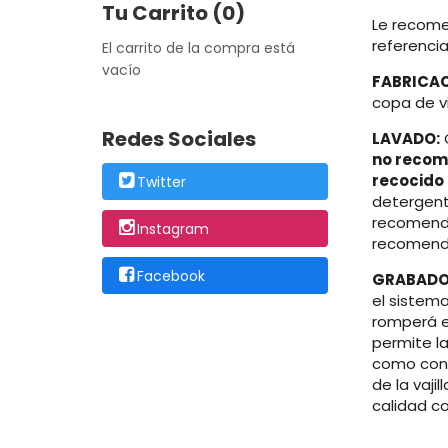
Tu Carrito (0)
Le recom
referencia
El carrito de la compra está
vacío
FABRICACI
copa de v
Redes Sociales
LAVADO:
no recom
recocido
Twitter
detergent
recomend
Instagram
recomend
Facebook
GRABADO
el sistema
romperá e
permite l
como cont
de la vajil
calidad c