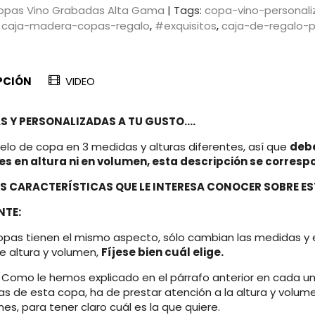
opas Vino Grabadas Alta Gama
|
Tags:
copa-vino-personal
caja-madera-copas-regalo
#exquisitos
caja-de-regalo-p
PCIÓN
VIDEO
 Y PERSONALIZADAS A TU GUSTO....
elo de copa en 3 medidas y alturas diferentes, así que
debe
es en altura ni en volumen, esta descripción se correspo
S CARACTERÍSTICAS QUE LE INTERESA CONOCER SOBRE E
NTE:
copas tienen el mismo aspecto, sólo cambian las medidas y 
 altura y volumen,
Fíjese bien cuál elige.
Como le hemos explicado en el párrafo anterior en cada u
as de esta copa, ha de prestar atención a la altura y volum
es, para tener claro cuál es la que quiere.