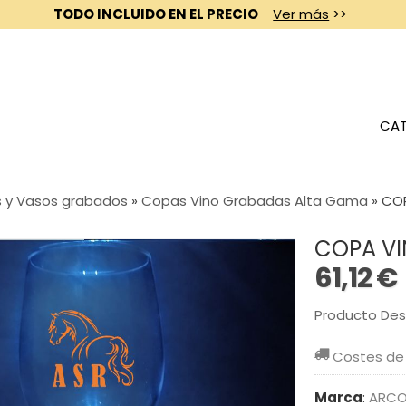
TODO INCLUIDO EN EL PRECIO
Ver más
>>
CAT
 y Vasos grabados
»
Copas Vino Grabadas Alta Gama
»
COP
COPA VI
61,12 €
Producto De
Costes de
Marca
:
ARCO