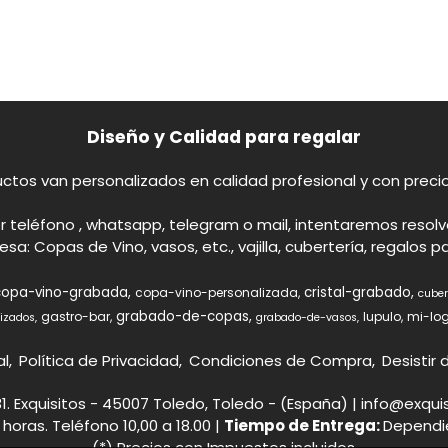
Diseño y Calidad para regalar
ctos van personalizados en calidad profesional y con preci
r teléfono , whatsapp, telegram o mail, intentaremos resol
: Copas de Vino, vasos, etc., vajilla, cubertería, regalos 
copa-vino-grabada
cristal-grabado
copa-vino-personalizada
cuber
grabado-de-copas
gastro-bar
lupulo
mi-lo
lizados
grabado-de-vasos
al
Política de Privacidad
Condiciones de Compra
Desistir
31. Exquisitos - 45007 Toledo, Toledo - (España) | info@exqui
 horas. Teléfono 10,00 a 18.00 |
Tiempo de Entrega:
Dependi
(*) Precios con Impuestos incluidos