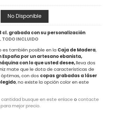
No Disponible
 cl. grabada con su personalización
L TODO INCLUIDO
o es también posible en la
Caja de Madera
,
n España por un artesano ebanista,
áquina con lo que usted desee,
lleva dos
niz mate que le dota de características de
 óptimas, con dos
copas grabadas a láser
elegido
, no existe la opción color en este
 cantidad busque en este enlace
o
contacte
para mejor precio.