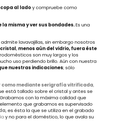
 copa al lado
y compruebe como
e la misma y ver sus bondades.
Es una
dmite lavavajillas, sin embargo nosotros
cristal
,
menos aún del vidrio, fuera éste
trodomésticos son muy largos y los
ucho uso perdiendo brillo. Aún con nuestra
igue nuestras indicaciones
; sólo
 como mediante serigrafía vitrificada
,
 está tallado sobre el cristal y antes se
. Grabamos con la máxima calidad que
ada elemento que grabamos es supervisado
ada
, es ésta la que se utiliza en el grabado
ía
y no para el doméstico, lo que avala su