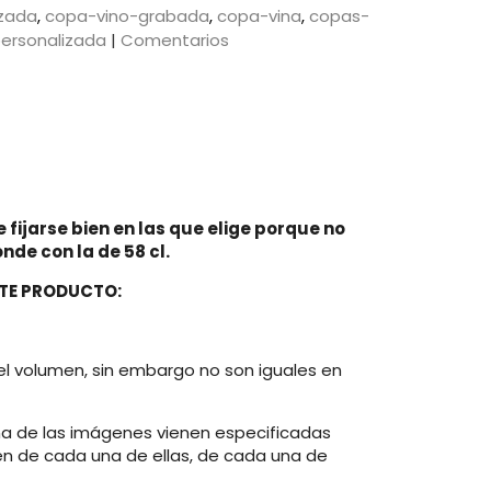
izada
copa-vino-grabada
copa-vina
copas-
ersonalizada
|
Comentarios
 fijarse bien en las que elige porque no
nde con la de 58 cl.
STE PRODUCTO:
el volumen, sin embargo no son iguales en
na de las imágenes vienen especificadas
en de cada una de ellas, de cada una de