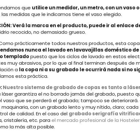
endamos que
utilice un medidor, un metro, con un vaso o
 las medidas que le indicamos tiene el vaso elegido.
ÓN: Verá la marca en el producto, puede ir al enlace d
idrio recocido, no demasiado grueso.
Como prácticamente todos nuestros productos, esta copa a
endamos nunca el lavado en lavavajillas doméstico de 
 o templado
puesto que los ciclos de lavado en estos elec
es muy abrasivos, por lo que al final terminan después de m
ación a
la copa ni a su grabado
le ocurrirá nada si no s
amos esta práctica.
:
Nuestro sistema de grabado de copas es tanto a láser
 láser garantiza el no borrado jamás del grabado, puesto que
l vaso que se perderá el grabado; tampoco se deteriorará
a maquinaria, con un grabado lento y muy nítido, claro; c
rol de calidad. En el caso del
grabado serigrafía vitrific
la, cristalería, etc. para
el mercado profesional de la Hosteler
omo la más alta posible.