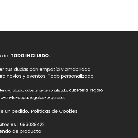
o de:
TODO INCLUIDO.
ver tus dudas con empatía y amabilidad.
para novios y eventos. Todo personalizado
cuberteria-regalo
teria-grabada
cuberteria-personalizada
go-en-la-copa
regalos-exquisitos
 de un pedido
Políticas de Cookies
sitos.es |
693039422
endo de producto