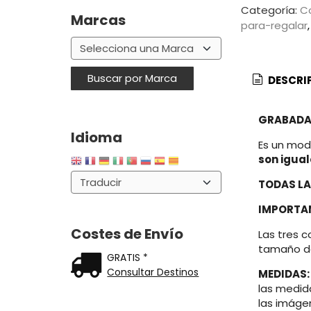
Categoría:
C
Marcas
para-regalar
DESCRI
GRABADAS
Idioma
Es un mod
son igual
TODAS LA
IMPORTA
Costes de Envío
Las tres 
tamaño de
GRATIS *
Consultar Destinos
MEDIDAS:
las medid
las imágen