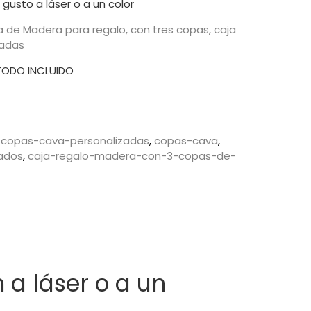
gusto a láser o a un color
 de Madera para regalo, con tres copas, caja
badas
TODO INCLUIDO
copas-cava-personalizadas
copas-cava
zados
caja-regalo-madera-con-3-copas-de-
 a láser o a un