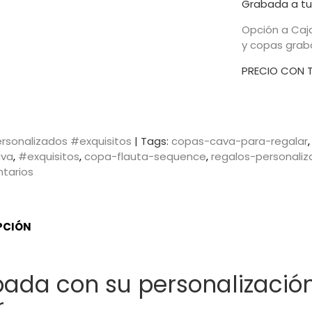
Grabada a tu 
Opción a Caja
y copas gra
PRECIO CON 
rsonalizados #exquisitos
|
Tags:
copas-cava-para-regalar
ava
#exquisitos
copa-flauta-sequence
regalos-personali
tarios
PCIÓN
ada con su personalización
r