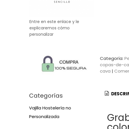
Entre en este enlace y le
explicaremos cómo
personalizar
Categoría:
Pe
copas-de-c
cava
|
Comen
DESCRI
Categorías
Vajilla Hostelería no
Grab
Personalizada
colo