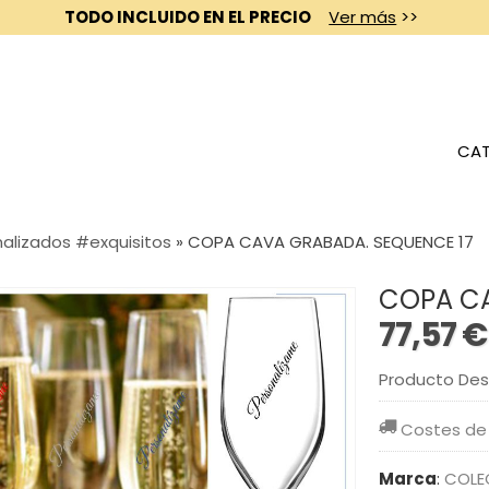
TODO INCLUIDO EN EL PRECIO
Ver más
>>
CAT
alizados #exquisitos
»
COPA CAVA GRABADA. SEQUENCE 17
COPA CA
77,57 €
Producto De
Costes de
Marca
:
COLE