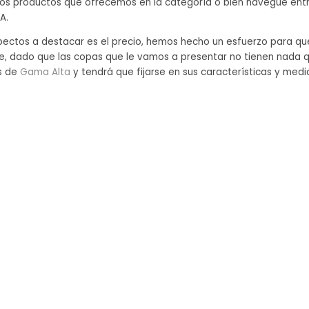
 los productos que ofrecemos en la categoría o bien navegue entr
A.
pectos a destacar es el precio, hemos hecho un esfuerzo para qu
le, dado que las copas que le vamos a presentar no tienen nada q
s de
Gama Alta
y tendrá que fijarse en sus características y med