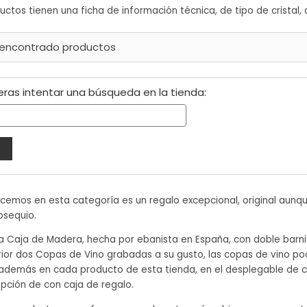
ctos tienen una ficha de información técnica, de tipo de cristal, a
 encontrado productos
eras intentar una búsqueda en la tienda:
ecemos en esta categoría es un regalo excepcional, original au
bsequio.
a Caja de Madera, hecha por ebanista en España, con doble barn
terior dos Copas de Vino grabadas a su gusto, las copas de vino pod
además en cada producto de esta tienda, en el desplegable de c
opción de con caja de regalo.