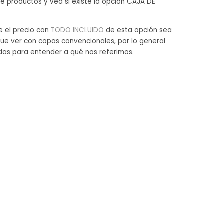
e productos y vea si existe la opción CAJA DE
e el precio con
TODO INCLUIDO
de esta opción sea
ue ver con copas convencionales, por lo general
idas para entender a qué nos referimos.